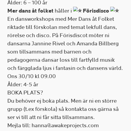
Ålder: 6 – 100 år
Mer dans åt folket
håller i
Förisdisco
En dansworkshops med Mer Dans åt Folket
riktade till förskolan med temat lekfull dans,
rörelse och disco. På Förisdiscot möter ni
dansarna Jannine Rivel och Amanda Billberg
som tillsammans med barnen och
pedagogerna dansar loss till fartfylld musik
och färgglada ljus i fantasin och dansens värld.
Ons 30/10 kl 09.00
Ålder: 4-5 år
BOKA PLATS?
Du behöver ej boka plats. Men är ni en större
grupp (t.ex förskola) så kontakta oss gärna så
ser vi till att ni får sitta tillsammans.
Mejla till: hanna@awakeprojects.com